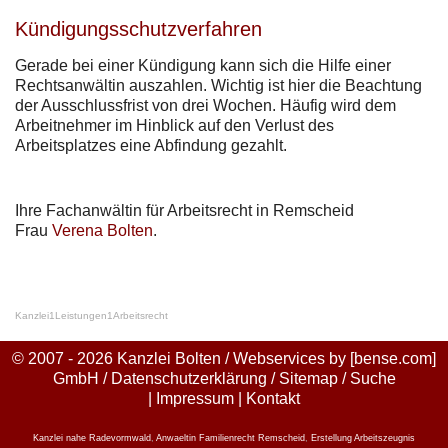
Kündigungsschutzverfahren
Gerade bei einer Kündigung kann sich die Hilfe einer
Rechtsanwältin auszahlen. Wichtig ist hier die Beachtung
der Ausschlussfrist von drei Wochen. Häufig wird dem
Arbeitnehmer im Hinblick auf den Verlust des
Arbeitsplatzes eine Abfindung gezahlt.
Ihre Fachanwältin für Arbeitsrecht in Remscheid
Frau
Verena Bolten
.
Kanzlei
1
Leistungen
1
Arbeitsrecht
© 2007 - 2026 Kanzlei Bolten / Webservices by
[bense.com]
GmbH
/
Datenschutzerklärung
/
Sitemap
/
Suche
|
Impressum
|
Kontakt
Kanzlei nahe Radevormwald
,
Anwaeltin Familienrecht Remscheid
,
Erstellung Arbeitszeugnis