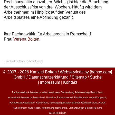
Rechtsanwältin auszahlen. Wichtig ist hier die Beachtung
der Ausschlussfrist von drei Wochen. Häufig wird dem
Arbeitnehmer im Hinblick auf den Verlust des
Arbeitsplatzes eine Abfindung gezahlt.
Ihre Fachanwältin für Arbeitsrecht in Remscheid
Frau
Verena Bolten
.
Kanzlei
1
Leistungen
1
Arbeitsrecht
© 2007 - 2026 Kanzlei Bolten / Webservices by
[bense.com]
GmbH
/
Datenschutzerklärung
/
Sitemap
/
Suche
|
Impressum
|
Kontakt
Fachanwaeltin Arbeitsrecht nahe Leverkusen
,
Verhandlung Arbeitsvertrag Remscheid
,
Anwaeltin Arbeitsrecht Remscheid
,
Unterhalt Radevormwald
,
Familienrecht nahe Wuppertal
,
Fachanwalt Arbeitsrecht Remscheid
,
Kuendigungsschutzverfahren Radevormwald
,
Anwalt
Familienrecht nahe Hilden
,
Abmahnung Remscheid
,
Verhandlungen Betriebsrat nahe
Wermelskirchen