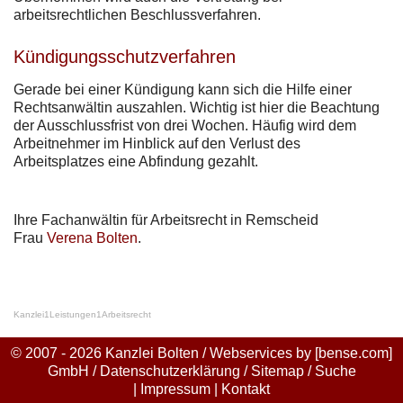
arbeitsrechtlichen Beschlussverfahren.
Kündigungsschutzverfahren
Gerade bei einer Kündigung kann sich die Hilfe einer
Rechtsanwältin auszahlen. Wichtig ist hier die Beachtung
der Ausschlussfrist von drei Wochen. Häufig wird dem
Arbeitnehmer im Hinblick auf den Verlust des
Arbeitsplatzes eine Abfindung gezahlt.
Ihre Fachanwältin für Arbeitsrecht in Remscheid
Frau
Verena Bolten
.
Kanzlei
1
Leistungen
1
Arbeitsrecht
© 2007 - 2026 Kanzlei Bolten / Webservices by
[bense.com]
GmbH
/
Datenschutzerklärung
/
Sitemap
/
Suche
|
Impressum
|
Kontakt