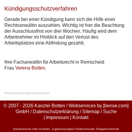
Kündigungsschutzverfahren
Gerade bei einer Kündigung kann sich die Hilfe einer
Rechtsanwältin auszahlen. Wichtig ist hier die Beachtung
der Ausschlussfrist von drei Wochen. Häufig wird dem
Arbeitnehmer im Hinblick auf den Verlust des
Arbeitsplatzes eine Abfindung gezahlt.
Ihre Fachanwältin für Arbeitsrecht in Remscheid
Frau
Verena Bolten
.
Kanzlei
1
Leistungen
1
Arbeitsrecht
© 2007 - 2026 Kanzlei Bolten / Webservices by
[bense.com]
GmbH
/
Datenschutzerklärung
/
Sitemap
/
Suche
|
Impressum
|
Kontakt
Anwaltskanzlei nahe Schwelm
,
Zugewinnausgleich Radevormwald
,
Ehegattenunterhalt