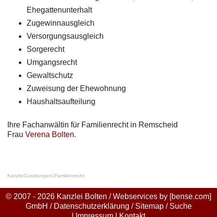
Ehegattenunterhalt
Zugewinnausgleich
Versorgungsausgleich
Sorgerecht
Umgangsrecht
Gewaltschutz
Zuweisung der Ehewohnung
Haushaltsaufteilung
Ihre Fachanwältin für Familienrecht in Remscheid
Frau
Verena Bolten
.
Kanzlei
1
Leistungen
1
Familienrecht
© 2007 - 2026 Kanzlei Bolten / Webservices by
[bense.com]
GmbH
/
Datenschutzerklärung
/
Sitemap
/
Suche
|
Impressum
|
Kontakt