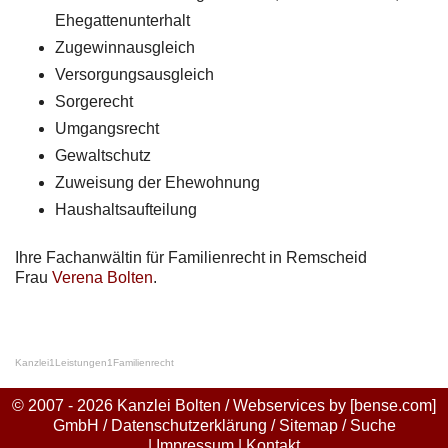
Ehegattenunterhalt
Zugewinnausgleich
Versorgungsausgleich
Sorgerecht
Umgangsrecht
Gewaltschutz
Zuweisung der Ehewohnung
Haushaltsaufteilung
Ihre Fachanwältin für Familienrecht in Remscheid
Frau
Verena Bolten
.
Kanzlei
1
Leistungen
1
Familienrecht
© 2007 - 2026 Kanzlei Bolten / Webservices by
[bense.com]
GmbH
/
Datenschutzerklärung
/
Sitemap
/
Suche
|
Impressum
|
Kontakt