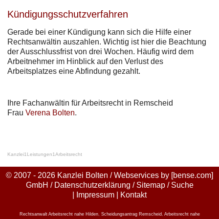
Kündigungsschutzverfahren
Gerade bei einer Kündigung kann sich die Hilfe einer
Rechtsanwältin auszahlen. Wichtig ist hier die Beachtung
der Ausschlussfrist von drei Wochen. Häufig wird dem
Arbeitnehmer im Hinblick auf den Verlust des
Arbeitsplatzes eine Abfindung gezahlt.
Ihre Fachanwältin für Arbeitsrecht in Remscheid
Frau
Verena Bolten
.
Kanzlei
1
Leistungen
1
Arbeitsrecht
© 2007 - 2026 Kanzlei Bolten / Webservices by
[bense.com]
GmbH
/
Datenschutzerklärung
/
Sitemap
/
Suche
|
Impressum
|
Kontakt
Rechtsanwalt Arbeitsrecht nahe Hilden
,
Scheidungsantrag Remscheid
,
Arbeitsrecht nahe