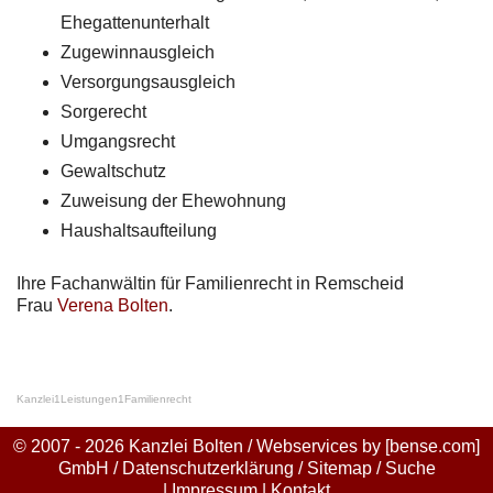
Ehegattenunterhalt
Zugewinnausgleich
Versorgungsausgleich
Sorgerecht
Umgangsrecht
Gewaltschutz
Zuweisung der Ehewohnung
Haushaltsaufteilung
Ihre Fachanwältin für Familienrecht in Remscheid
Frau
Verena Bolten
.
Kanzlei
1
Leistungen
1
Familienrecht
© 2007 - 2026 Kanzlei Bolten / Webservices by
[bense.com]
GmbH
/
Datenschutzerklärung
/
Sitemap
/
Suche
|
Impressum
|
Kontakt