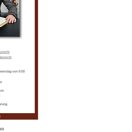
tsrecht
ienrecht
nnerstag von 9:00
hr
von
r
arung.
e
003