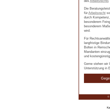
des
Arbeitsrechts
Die Beratungsleis
für
Arbeitsrecht
so
durch Kompetenz, 
besonderem Feingef
besonderem Maße 
wird.
Für Rechtsanwälti
langfristige Bind
Bolten in Remschei
Mandanten einzuge
und kostengünstig
Gerne stehen wir I
Unterstützung in E
Gege
© 
Ka