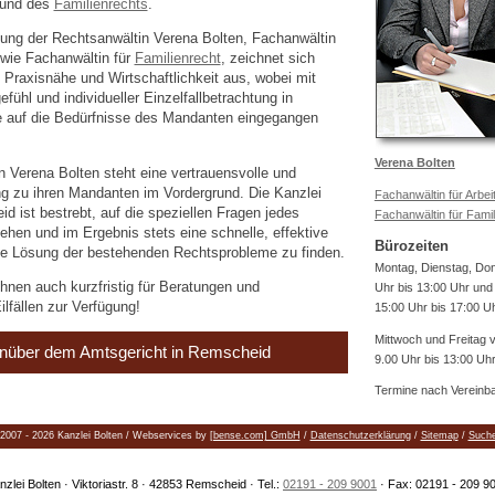
und des
Familienrechts
.
tung der Rechtsanwältin Verena Bolten, Fachanwältin
wie Fachanwältin für
Familienrecht
, zeichnet sich
Praxisnähe und Wirtschaftlichkeit aus, wobei mit
ühl und individueller Einzelfallbetrachtung in
auf die Bedürfnisse des Mandanten eingegangen
Verena Bolten
n Verena Bolten steht eine vertrauensvolle und
ung zu ihren Mandanten im Vordergrund. Die Kanzlei
Fachanwältin für Arbei
d ist bestrebt, auf die speziellen Fragen jedes
Fachanwältin für Famil
hen und im Ergebnis stets eine schnelle, effektive
Bürozeiten
e Lösung der bestehenden Rechtsprobleme zu finden.
Montag, Dienstag, Do
hnen auch kurzfristig für Beratungen und
Uhr bis 13:00 Uhr und
ilfällen zur Verfügung!
15:00 Uhr bis 17:00 U
Mittwoch und Freitag 
nüber dem Amtsgericht in Remscheid
9.00 Uhr bis 13:00 Uh
Termine nach Vereinb
2007 - 2026 Kanzlei Bolten / Webservices by
[bense.com] GmbH
/
Datenschutzerklärung
/
Sitemap
/
Such
nzlei Bolten · Viktoriastr. 8 · 42853 Remscheid · Tel.:
02191 - 209 9001
· Fax: 02191 - 209 9