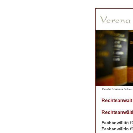
Kanzlei
>
Verena Bolten
Rechtsanwalt
Rechtsanwälti
Fachanwältin fü
Fachanwältin fü