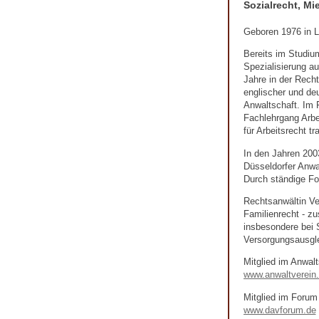
Sozialrecht, Mi
Geboren 1976 in La
Bereits im Studium
Spezialisierung au
Jahre in der Recht
englischer und deu
Anwaltschaft. Im F
Fachlehrgang Arbe
für Arbeitsrecht tr
In den Jahren 200
Düsseldorfer Anwa
Durch ständige For
Rechtsanwältin Ver
Familienrecht - zu
insbesondere bei 
Versorgungsausgle
Mitglied im Anwalt
www.anwaltverein
Mitglied im Forum
www.davforum.de