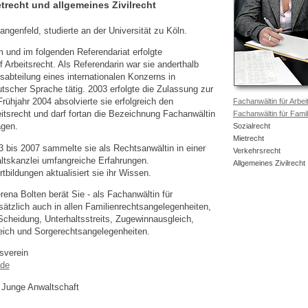
etrecht und allgemeines Zivilrecht
ngenfeld, studierte an der Universität zu Köln.
 und im folgenden Referendariat erfolgte
f Arbeitsrecht. Als Referendarin war sie anderthalb
sabteilung eines internationalen Konzerns in
tscher Sprache tätig. 2003 erfolgte die Zulassung zur
rühjahr 2004 absolvierte sie erfolgreich den
Fachanwältin für Arbei
itsrecht und darf fortan die Bezeichnung Fachanwältin
Fachanwältin für Famil
agen.
Sozialrecht
Mietrecht
3 bis 2007 sammelte sie als Rechtsanwältin in einer
Verkehrsrecht
ltskanzlei umfangreiche Erfahrungen.
Allgemeines Zivilrecht
tbildungen aktualisiert sie ihr Wissen.
ena Bolten berät Sie - als Fachanwältin für
sätzlich auch in allen Familienrechtsangelegenheiten,
Scheidung, Unterhaltsstreits, Zugewinnausgleich,
ich und Sorgerechtsangelegenheiten.
sverein
.de
 Junge Anwaltschaft