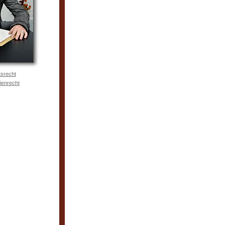
tsrecht
ienrecht