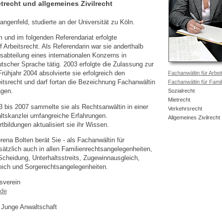
etrecht und allgemeines Zivilrecht
ngenfeld, studierte an der Universität zu Köln.
 und im folgenden Referendariat erfolgte
f Arbeitsrecht. Als Referendarin war sie anderthalb
sabteilung eines internationalen Konzerns in
tscher Sprache tätig. 2003 erfolgte die Zulassung zur
rühjahr 2004 absolvierte sie erfolgreich den
Fachanwältin für Arbei
itsrecht und darf fortan die Bezeichnung Fachanwältin
Fachanwältin für Famil
agen.
Sozialrecht
Mietrecht
3 bis 2007 sammelte sie als Rechtsanwältin in einer
Verkehrsrecht
ltskanzlei umfangreiche Erfahrungen.
Allgemeines Zivilrecht
tbildungen aktualisiert sie ihr Wissen.
ena Bolten berät Sie - als Fachanwältin für
sätzlich auch in allen Familienrechtsangelegenheiten,
Scheidung, Unterhaltsstreits, Zugewinnausgleich,
ich und Sorgerechtsangelegenheiten.
sverein
.de
 Junge Anwaltschaft