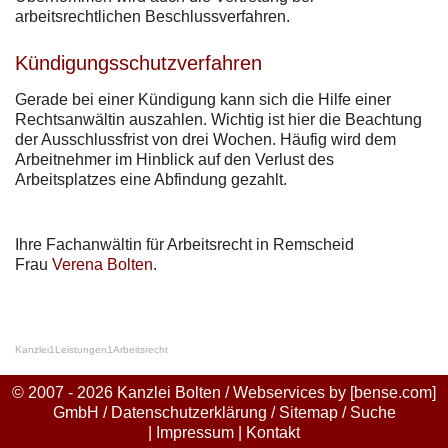
arbeitsrechtlichen Beschlussverfahren.
Kündigungsschutzverfahren
Gerade bei einer Kündigung kann sich die Hilfe einer
Rechtsanwältin auszahlen. Wichtig ist hier die Beachtung
der Ausschlussfrist von drei Wochen. Häufig wird dem
Arbeitnehmer im Hinblick auf den Verlust des
Arbeitsplatzes eine Abfindung gezahlt.
Ihre Fachanwältin für Arbeitsrecht in Remscheid
Frau
Verena Bolten
.
Kanzlei
1
Leistungen
1
Arbeitsrecht
© 2007 - 2026 Kanzlei Bolten / Webservices by
[bense.com]
GmbH
/
Datenschutzerklärung
/
Sitemap
/
Suche
|
Impressum
|
Kontakt