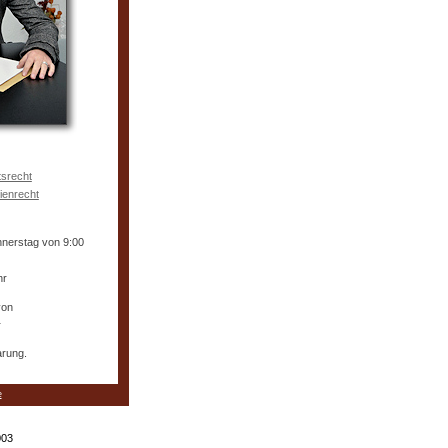
tsrecht
ienrecht
nnerstag von 9:00
hr
von
r
arung.
e
003