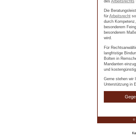
des
Arbeitsrechts
Die Beratungsleis
für
Arbeitsrecht
so
durch Kompetenz, 
besonderem Feingef
besonderem Maße 
wird.
Für Rechtsanwälti
langfristige Bind
Bolten in Remschei
Mandanten einzuge
und kostengünstig
Gerne stehen wir I
Unterstützung in E
Gege
© 
Ka