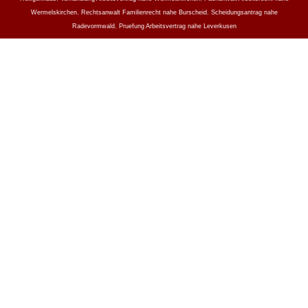
Wermelskirchen
,
Rechtsanwalt Familienrecht nahe Burscheid
,
Scheidungsantrag nahe
Radevormwald
,
Pruefung Arbeitsvertrag nahe Leverkusen