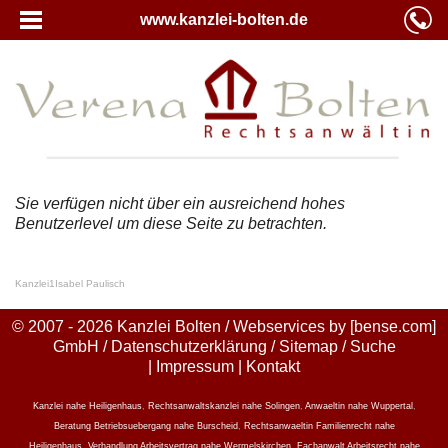
www.kanzlei-bolten.de
Sie verfügen nicht über ein ausreichend hohes
Benutzerlevel um diese Seite zu betrachten.
Kanzlei
1
Isabel Paulisch
© 2007 - 2026 Kanzlei Bolten / Webservices by
[bense.com]
GmbH
/
Datenschutzerklärung
/
Sitemap
/
Suche
|
Impressum
|
Kontakt
Kanzlei nahe Heiligenhaus
,
Rechtsanwaltskanzlei nahe Solingen
,
Anwaeltin nahe Wuppertal
,
Beratung Betriebsuebergang nahe Burscheid
,
Rechtsanwaeltin Familienrecht nahe
Heiligenhaus
,
Verhandlung Arbeitsvertrag nahe Wermelskirchen
,
Fachanwalt Arbeitsrecht nahe